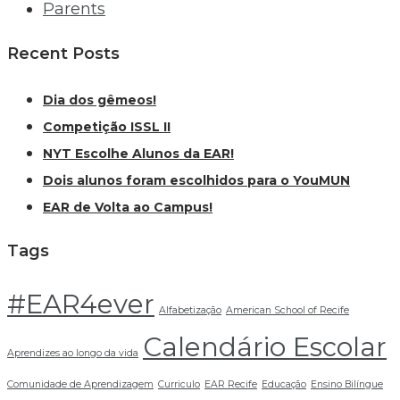
Parents
Recent Posts
Dia dos gêmeos!
Competição ISSL II
NYT Escolhe Alunos da EAR!
Dois alunos foram escolhidos para o YouMUN
EAR de Volta ao Campus!
Tags
#EAR4ever
Alfabetização
American School of Recife
Calendário Escolar
Aprendizes ao longo da vida
Comunidade de Aprendizagem
Curriculo
EAR Recife
Educação
Ensino Bilíngue