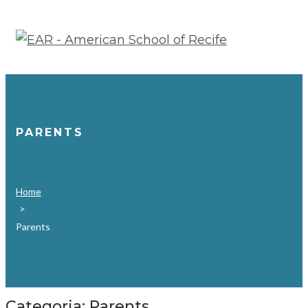
Ir
para
o
conteúdo
PARENTS
Home
>
Parents
Categoria:
Parents