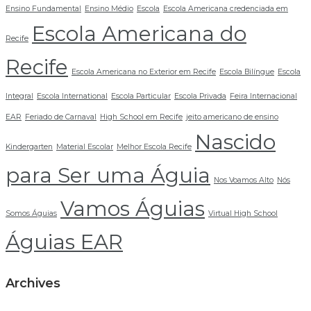
Ensino Fundamental
Ensino Médio
Escola
Escola Americana credenciada em
Escola Americana do
Recife
Recife
Escola Americana no Exterior em Recife
Escola Bilíngue
Escola
Integral
Escola International
Escola Particular
Escola Privada
Feira Internacional
EAR
Feriado de Carnaval
High School em Recife
jeito americano de ensino
Nascido
Kindergarten
Material Escolar
Melhor Escola Recife
para Ser uma Águia
Nos Voamos Alto
Nós
Vamos Águias
Somos Águias
Virtual High School
Águias EAR
Archives