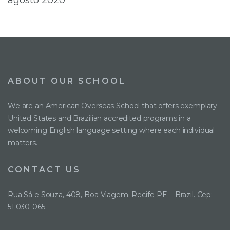
agosto 2020
ABOUT OUR SCHOOL
We are an American Overseas School that offers exemplary
United States and Brazilian accredited programs in a
welcoming English language setting where each individual
matters.
CONTACT US
Rua Sá e Souza, 408, Boa Viagem. Recife-PE – Brazil. Cep:
51.030-065.