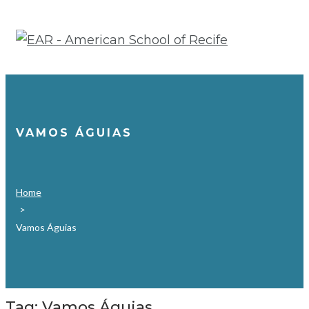
Ir
para
o
conteúdo
VAMOS ÁGUIAS
Home
>
Vamos Águias
Tag:
Vamos Águias