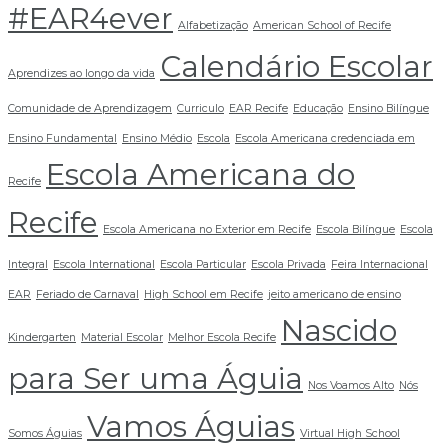
#EAR4ever
Alfabetização
American School of Recife
Calendário Escolar
Aprendizes ao longo da vida
Comunidade de Aprendizagem
Curriculo
EAR Recife
Educação
Ensino Bilíngue
Ensino Fundamental
Ensino Médio
Escola
Escola Americana credenciada em
Escola Americana do
Recife
Recife
Escola Americana no Exterior em Recife
Escola Bilíngue
Escola
Integral
Escola International
Escola Particular
Escola Privada
Feira Internacional
EAR
Feriado de Carnaval
High School em Recife
jeito americano de ensino
Nascido
Kindergarten
Material Escolar
Melhor Escola Recife
para Ser uma Águia
Nos Voamos Alto
Nós
Vamos Águias
Somos Águias
Virtual High School