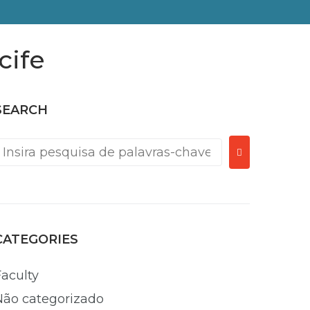
cife
SEARCH
rocurar:
CATEGORIES
Faculty
Não categorizado