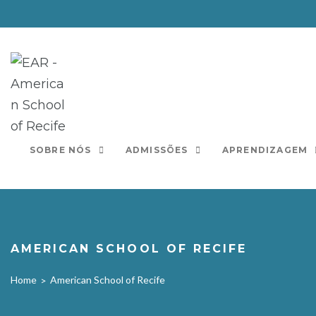
Ir
para
o
conteúdo
SOBRE NÓS
ADMISSÕES
APRENDIZAGEM
AMERICAN SCHOOL OF RECIFE
Home
American School of Recife
>